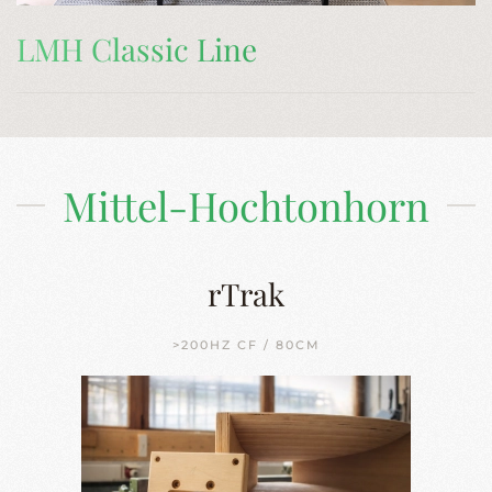
LMH Classic Line
Mittel-Hochtonhorn
rTrak
>200HZ CF / 80CM