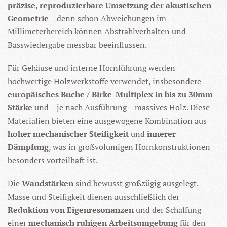
präzise, reproduzierbare Umsetzung der akustischen
Geometrie
– denn schon Abweichungen im
Millimeterbereich können Abstrahlverhalten und
Basswiedergabe messbar beeinflussen.
Für Gehäuse und interne Hornführung werden
hochwertige Holzwerkstoffe verwendet, insbesondere
europäisches Buche / Birke-Multiplex in bis zu 30mm
Stärke
und – je nach Ausführung – massives Holz. Diese
Materialien bieten eine ausgewogene Kombination aus
hoher mechanischer Steifigkeit
und
innerer
Dämpfung
, was in großvolumigen Hornkonstruktionen
besonders vorteilhaft ist.
Die
Wandstärken
sind bewusst großzügig ausgelegt.
Masse und Steifigkeit dienen ausschließlich der
Reduktion von Eigenresonanzen
und der Schaffung
einer
mechanisch ruhigen Arbeitsumgebung
für den