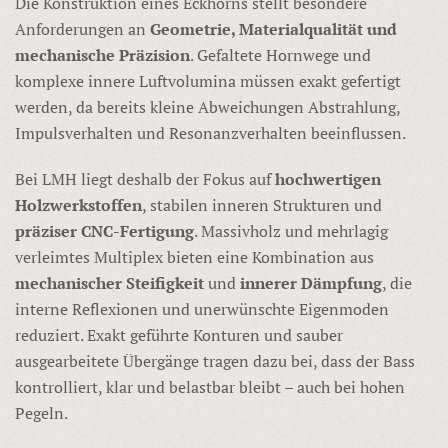
Die Konstruktion eines Eckhorns stellt besondere
Anforderungen an
Geometrie, Materialqualität und
mechanische Präzision
. Gefaltete Hornwege und
komplexe innere Luftvolumina müssen exakt gefertigt
werden, da bereits kleine Abweichungen Abstrahlung,
Impulsverhalten und Resonanzverhalten beeinflussen.
Bei LMH liegt deshalb der Fokus auf
hochwertigen
Holzwerkstoffen
, stabilen inneren Strukturen und
präziser CNC-Fertigung
. Massivholz und mehrlagig
verleimtes Multiplex bieten eine Kombination aus
mechanischer Steifigkeit
und
innerer Dämpfung
, die
interne Reflexionen und unerwünschte Eigenmoden
reduziert. Exakt geführte Konturen und sauber
ausgearbeitete Übergänge tragen dazu bei, dass der Bass
kontrolliert, klar und belastbar bleibt – auch bei hohen
Pegeln.