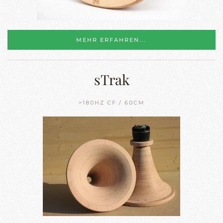
MEHR ERFAHREN...
sTrak
>180HZ CF / 60CM